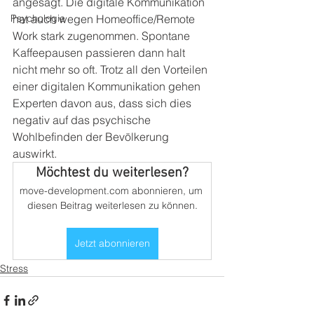
angesagt. Die digitale Kommunikation 
Psychologie
hat auch wegen Homeoffice/Remote 
Work stark zugenommen. Spontane 
Kaffeepausen passieren dann halt 
nicht mehr so oft. Trotz all den Vorteilen 
einer digitalen Kommunikation gehen 
Experten davon aus, dass sich dies 
negativ auf das psychische 
Wohlbefinden der Bevölkerung 
auswirkt. 
Möchtest du weiterlesen?
move-development.com abonnieren, um 
diesen Beitrag weiterlesen zu können.
Jetzt abonnieren
Stress