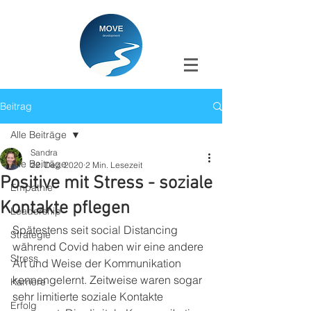
Beitrag
Alle Beiträge
Sandra
Alle Beiträge
22. Dez. 2020
2 Min. Lesezeit
Positive mit Stress - soziale
Empathie
Kontakte pflegen
Leadership
Spätestens seit social Distancing 
Strategie
während Covid haben wir eine andere 
Stress
Art und Weise der Kommunikation 
kennengelernt. Zeitweise waren sogar 
Karriere
sehr limitierte soziale Kontakte 
Erfolg