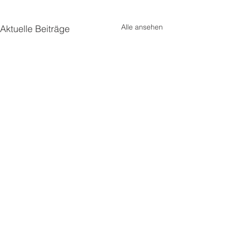
Alle ansehen
Aktuelle Beiträge
MOVE development
consulting. coaching. training by sandra