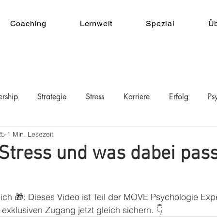
Coaching
Lernwelt
Spezial
Ü
ership
Strategie
Stress
Karriere
Erfolg
Ps
25
1 Min. Lesezeit
t Stress und was dabei pass
ch 🎁: Dieses Video ist Teil der MOVE Psychologie Exp
 exklusiven Zugang jetzt gleich sichern. 👇