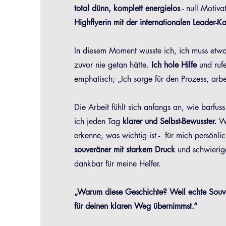
total dünn, komplett energielos
- null Motiva
Highflyerin mit der internationalen Leader-Ka
In diesem Moment wusste ich, ich muss etwa
zuvor nie getan hätte.
Ich hole Hilfe
und ruf
emphatisch; „Ich sorge für den Prozess, arbe
Die Arbeit fühlt sich anfangs an, wie barf
ich jeden Tag
klarer und Selbst-Bewusster.
W
erkenne, was wichtig ist - für mich persönlic
souveräner mit starkem Druck
und schwierige
dankbar für meine Helfer.
„Warum diese Geschichte? Weil echte Souver
für deinen klaren Weg übernimmst.“