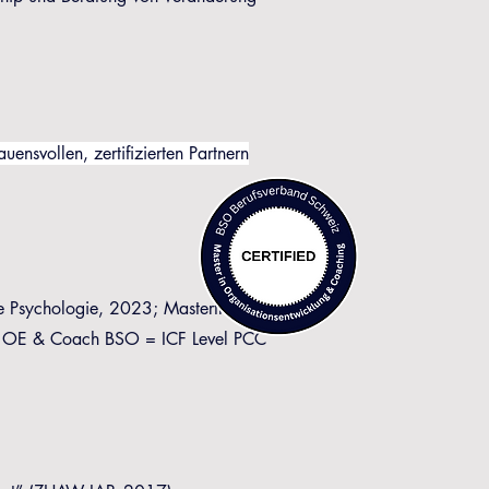
ensvollen, zertifizierten Partnern
 Psychologie, 2023; Masterthesis in
nd OE & Coach BSO = ICF Level PCC