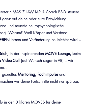
Beraterin MAS ZHAW IAP & Coach BSO steuere
nd ganz auf deine oder eure Entwicklung.
inne und neueste neuropsychologische
umor). Warum? Weil Körper und Verstand
LEBEN
lernen und Veränderung so leichter wird –
ürich
, in der inspirierenden
MOVE Lounge, beim
ia Video-Call
(auf Wunsch sogar in VR) – wir
nst.
r gezieltes
Mentoring, Fachimpulse
und
chen wir deine Fortschritte nicht nur spürbar,
du in den
3 klaren MOVES
für deine