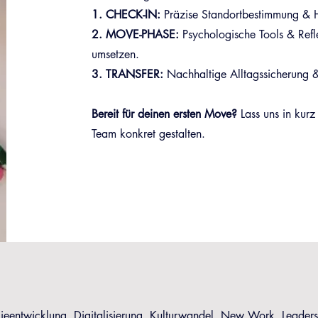
1. CHECK-IN:
Präzise Standortbestimmung & He
2. MOVE-PHASE:
Psychologische Tools & Ref
umsetzen.
3. TRANSFER:
Nachhaltige Alltagssicherung &
Bereit für deinen ersten Move?
Lass uns in kurz 
Team konkret gestalten.
gieentwicklung, Digitalisierung, Kulturwandel, New Work, Leader