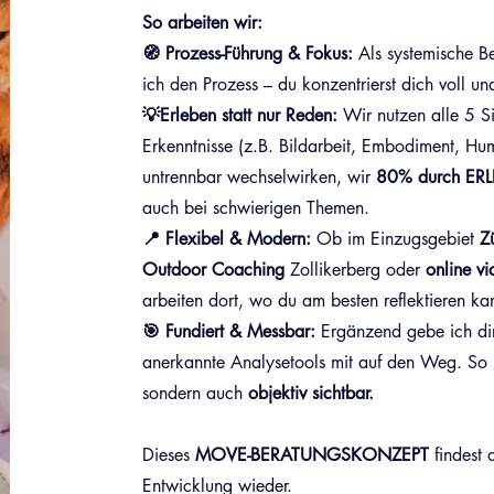
So arbeiten wir:
🧭 Prozess-Führung & Fokus:
Als systemische 
ich den Prozess – du konzentrierst dich voll u
💡Erleben statt nur Reden:
Wir nutzen alle 5 S
Erkenntnisse (z.B. Bildarbeit, Embodiment, H
untrennbar wechselwirken, wir
80% durch ER
auch bei schwierigen Themen.
📍 Flexibel & Modern:
Ob im Einzugsgebiet
Z
Outdoor Coaching
Zollikerberg oder
online v
arbeiten dort, wo du am besten reflektieren kan
🎯 Fundiert & Messbar:
Ergänzend gebe ich di
anerkannte Analysetools mit auf den Weg. So ma
sondern auch
objektiv sichtbar.
Dieses
MOVE-BERATUNGSKONZEPT
findest 
Entwicklung wieder.