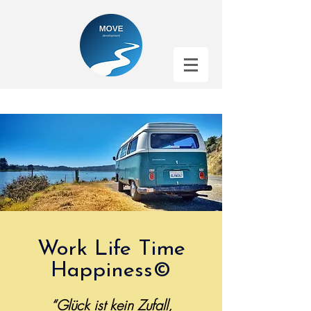
Linkedin, CV, Lebenslauf, Motivationsschreiben, XING, neuer Job, Bewerbung, Interview, Karriere, Karriereberatung,
Kompetenzen, Laufbahnberatung, Lohn, selbstbewusst, Selbstvertrauen
Persönlichkeitstest, Persönlichkeitsentwicklung, Standortbestimmung, work life balance, berufliche Neuorientierung,
Berufung
Work Life Time
Happiness©️
“Glück ist kein Zufall,