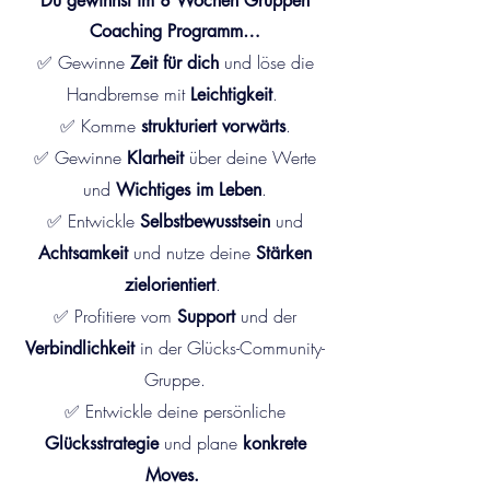
Du gewinnst im 8 Wochen Gruppen
Coaching Programm…
✅ Gewinne
und löse die
Zeit für dich
Handbremse mit
.
Leichtigkeit
✅ Komme
.
strukturiert vorwärts
✅ Gewinne
über deine Werte
Klarheit
und
.
Wichtiges im Leben
✅ Entwickle
und
Selbstbewusstsein
und nutze
deine
Achtsamkeit
Stärken
.
zielorientiert
✅ Profitiere vom
und der
Support
in der Glücks-Community-
Verbindlichkeit
Gruppe.
✅ Entwickle deine
persönliche
und plane
Glücksstrategie
konkrete
Moves.