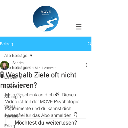
Beitrag
Alle Beiträge
Sandra
Alle Beiträge
2. Okt. 2025
1 Min. Lesezeit
🧪 Weshalb Ziele oft nicht
Empathie
motivieren?
Leadership
Mein Geschenk an dich 🎁: Dieses 
Strategie
Video ist Teil der MOVE Psychologie 
Stress
Experimente und du kannst dich 
kostenfrei für das Abo anmelden. 👇
Karriere
Möchtest du weiterlesen?
Erfolg