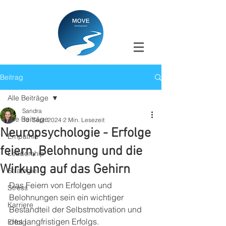
Beitrag
Alle Beiträge
Sandra
Alle Beiträge
13. Sept. 2024
2 Min. Lesezeit
Neuropsychologie - Erfolge
Empathie
feiern, Belohnung und die
Leadership
Wirkung auf das Gehirn
Strategie
Das Feiern von Erfolgen und 
Stress
Belohnungen sein ein wichtiger 
Karriere
Bestandteil der Selbstmotivation und 
des langfristigen Erfolgs. 
Erfolg