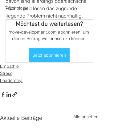
davon sind allerdings oberflächliche 
Psychologie
Pflaster und lösen das zugrunde 
liegende Problem nicht nachhaltig.  
Möchtest du weiterlesen?
move-development.com abonnieren, um 
diesen Beitrag weiterlesen zu können.
Jetzt abonnieren
Empathie
Stress
Leadership
Alle ansehen
Aktuelle Beiträge