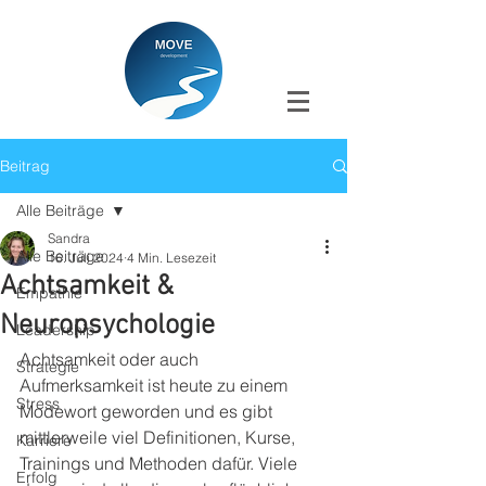
Beitrag
Alle Beiträge
Sandra
Alle Beiträge
16. Juli 2024
4 Min. Lesezeit
Achtsamkeit &
Empathie
Neuropsychologie
Leadership
Achtsamkeit oder auch 
Strategie
Aufmerksamkeit ist heute zu einem 
Stress
Modewort geworden und es gibt 
mittlerweile viel Definitionen, Kurse, 
Karriere
Trainings und Methoden dafür. Viele 
Erfolg