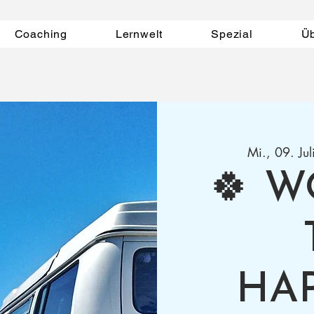
Coaching
Lernwelt
Spezial
Ü
Mi., 09. Jul
🍀 W
HA