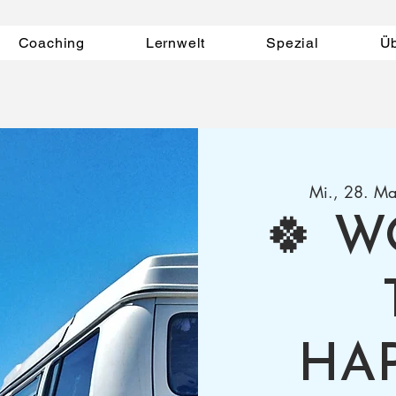
Coaching
Lernwelt
Spezial
Ü
Mi., 28. Ma
🍀 W
HA