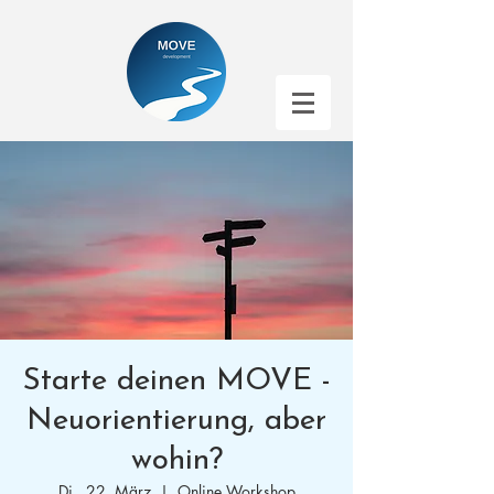
Starte deinen MOVE -
Neuorientierung, aber
wohin?
Di., 22. März
  |  
Online Workshop