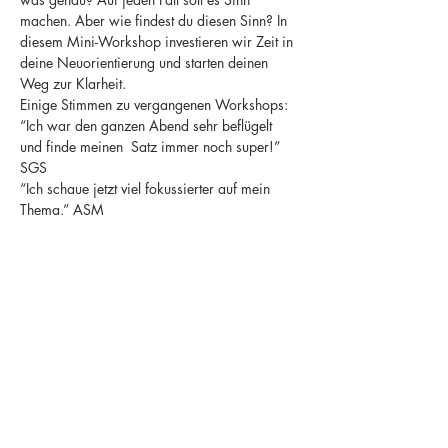
machen. Aber wie findest du diesen Sinn? In 
diesem Mini-Workshop investieren wir Zeit in 
deine Neuorientierung und starten deinen 
Weg zur Klarheit.
Einige Stimmen zu vergangenen Workshops:
“Ich war den ganzen Abend sehr beflügelt 
und finde meinen  Satz immer noch super!” 
SGS
“Ich schaue jetzt viel fokussierter auf mein 
Thema.” ASM
Du braucht nichts weiter als ein wenig Mut für 
den ersten Schritt —> Anmelden.
Mehr anzeigen
Diese Veranstaltung teilen