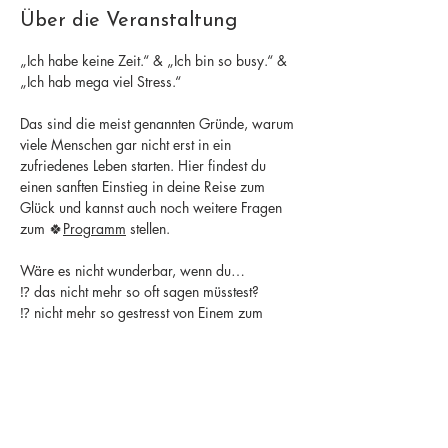
Über die Veranstaltung
„Ich habe keine Zeit.“ & „Ich bin so busy.“ & 
„Ich hab mega viel Stress.“
Das sind die meist genannten Gründe, warum 
viele Menschen gar nicht erst in ein 
zufriedenes Leben starten. Hier findest du 
einen sanften Einstieg in deine Reise zum 
Glück und kannst auch noch weitere Fragen 
zum 🍀
Programm
 stellen.
Wäre es nicht wunderbar, wenn du… 
⁉️ das nicht mehr so oft sagen müsstest?
⁉️ nicht mehr so gestresst von Einem zum 
Nächsten rennen müsstest? 
⁉️ nicht mehr das Gefühl hättest, nicht alles zu 
schaffen? 
Mehr anzeigen