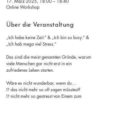
17. März 2025, 18:00 – 18:40
Online Workshop
Über die Veranstaltung
„Ich habe keine Zeit.“ & „Ich bin so busy.“ & 
„Ich hab mega viel Stress.“
Das sind die meist genannten Gründe, warum 
viele Menschen gar nicht erst in ein 
zufriedenes Leben starten.
Wäre es nicht wunderbar, wenn du… 
⁉️ das nicht mehr so oft sagen müsstest?
⁉️ nicht mehr so gestresst von Einem zum 
Nächsten rennen müsstest? 
⁉️ nicht mehr das Gefühl hättest, nicht alles zu 
schaffen? 
Mehr anzeigen