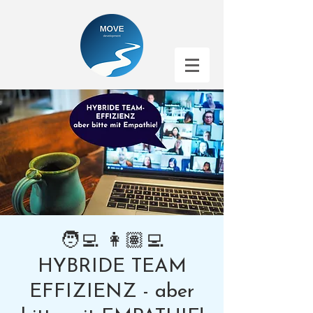
🧑‍💻 👩🏽‍💻
HYBRIDE TEAM
EFFIZIENZ - aber