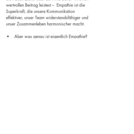
wertvollen Beitrag leistest –  Empathie ist die 
Superkraft, die unsere Kommunikation 
effektiver, unser Team widerstandsfähiger und 
unser Zusammenleben harmonischer macht.
Aber was genau ist eigentlich Empathie?
Wie werde ich ein digitaler Empathe?
Wie kann ich digitale Empathie auch in 
hybriden Teams fördern?
Dieser Workshop ist keine Theorie, sondern 
ein PRAXIS LABOR ZUM AKTIV 
MITMACHEN. Lass uns gemeinsam Wege 
finden, wie wir unsere digitalen Interaktionen 
menschlicher und emphatischer gestalten 
können. Melde dich gleich jetzt an. 👇
Diese Veranstaltung teilen