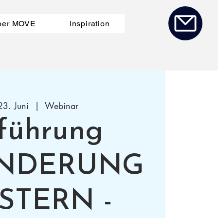
ber MOVE
Inspiration
23. Juni
  |  
Webinar
führung
NDERUNG
STERN -