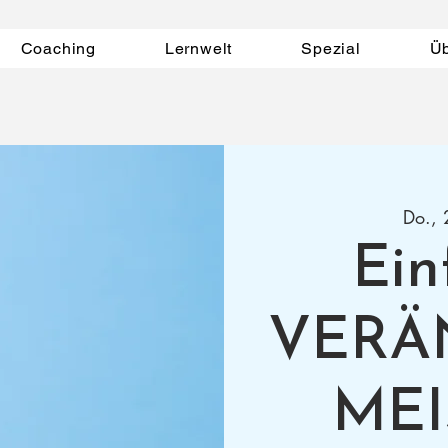
Coaching
Lernwelt
Spezial
Ü
Do., 
Ein
VERÄ
MEI