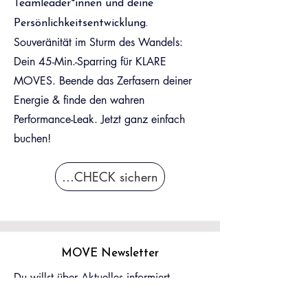
Teamleader*innen und deine
Persönlichkeitsentwicklung.
Souveränität im Sturm des Wandels:
Dein 45-Min.-Sparring für KLARE
MOVES. Beende das Zerfasern deiner
Energie & finde den wahren
Performance-Leak. Jetzt ganz einfach
buchen!
Jetzt MOVE CHECK sichern
MOVE Newsletter
Du willst über Aktuelles informiert
bleiben (z.B. den WORK LIFE TIME 🎁