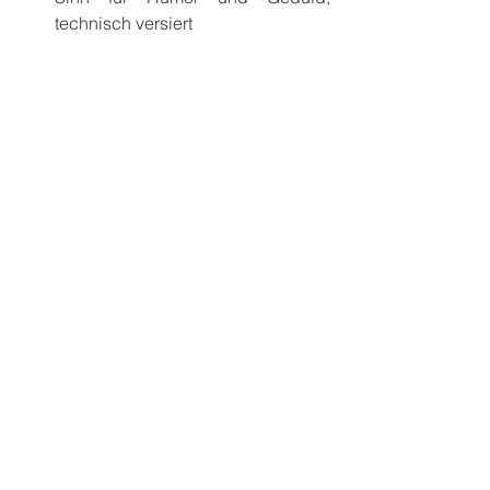
technisch versiert
Findest du dich in dieser 
Beschreibung? Dann bist du die 
perfekte Besetzung, um uns in die 
Zukunft zu führen.
Was sind deine Kernkompetenzen und 
wie gehst du mit Stress um? Finde es 
heraus und 
kontaktiere mich
 für deinen 