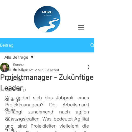
Beitrag
Alle Beiträge
Sandra
Alle Beiträge
28. Mai 2021
2 Min. Lesezeit
Projektmanager - Zukünftige
Empathie
Leader
Leadership
Wie ändert sich das Jobprofil eines 
Strategie
Projektmanagers? Der Arbeitsmarkt 
Stress
verlangt zunehmend nach agilen 
Führungskräften. Was bedeutet Agilität 
Karriere
und sind Projektleiter vielleicht die 
Erfolg