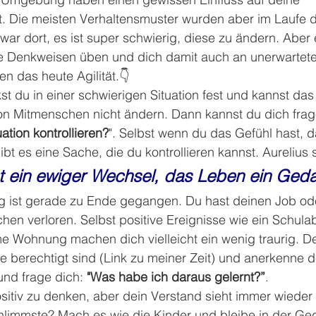
t. Die meisten Verhaltensmuster wurden aber im Laufe 
ch war dort, es ist super schwierig, diese zu ändern. Aber 
ve Denkweisen üben und dich damit auch an unerwartete
n das heute Agilität.👇
t du in einer schwierigen Situation fest und kannst das
on Mitmenschen nicht ändern. Dann kannst du dich frag
uation kontrollieren?
". Selbst wenn du das Gefühl hast, d
gibt es eine Sache, die du kontrollieren kannst. Aurelius 
st ein ewiger Wechsel, das Leben ein Ged
 ist gerade zu Ende gegangen. Du hast deinen Job ode
hen verloren. Selbst positive Ereignisse wie ein Schula
 Wohnung machen dich vielleicht ein wenig traurig. De
le berechtigt sind (Link zu meiner Zeit) und anerkenne
und frage dich: 
"Was habe ich daraus gelernt?”
.
sitiv zu denken, aber dein Verstand sieht immer wiede
hlimmste? Mach es wie die Kinder und bleibe in der Ge