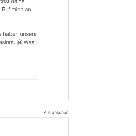
chst deine 
 Ruf mich an 
le haben unsere 
esinnt. 🤗 Was 
Alle ansehen