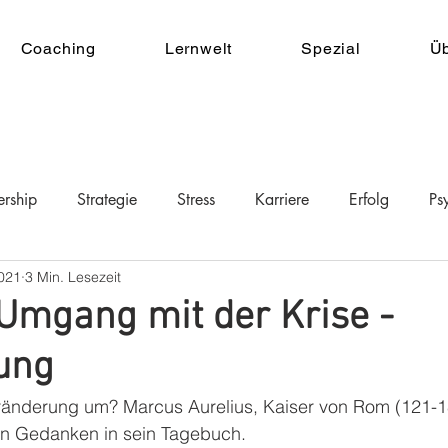
Coaching
Lernwelt
Spezial
Ü
ership
Strategie
Stress
Karriere
Erfolg
Ps
021
3 Min. Lesezeit
 Umgang mit der Krise -
ung
ränderung um? Marcus Aurelius, Kaiser von Rom (121-18
en Gedanken in sein Tagebuch.