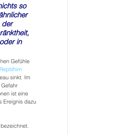
ichts so 
hnlicher 
 der 
änktheit, 
oder in 
ehen Gefühle 
Reptilhirn
eau sinkt. Im 
 Gefahr 
en ist eine 
s Ereignis dazu 
 bezeichnet. 