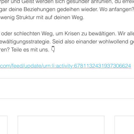
rper und Geist werden sich gesünder anfühlen, du errei
sogar deine Beziehungen gedeihen wieder. Wo anfangen?
 wenig Struktur mit auf deinen Weg.
n oder schlechten Weg, um Krisen zu bewältigen. Wir al
ewältigungsstrategie. Seid also einander wohlwollend g
hren? Teile es mit uns. 👇
n.com/feed/update/urn:li:activity:6781132431937306624