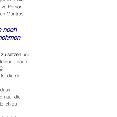
tive Person 
rch Mantras 
 noch 
bnehmen 
u zu setzen
 und 
 Meinung nach 
😉 
ts, die du 
 dass 
on auf die 
tzlich zu 