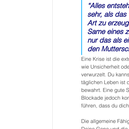
“Alles entste
sehr, als da
Art zu erzeu
Same eines zu
nur das als e
den Muttersc
Eine Krise ist die 
wie Unsicherheit ode
verwurzelt. Du kanns
täglichen Leben ist 
bewahrt. Eine gute S
Blockade jedoch kont
führen, dass du dich
Die allgemeine Fähi
Deine Gene und die