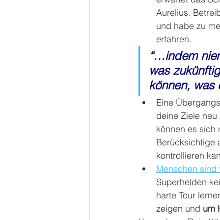
Aurelius. Betre
und habe zu me
erfahren.
“…indem niem
was zukünftig
können, was e
Eine Übergangsp
deine Ziele neu
können es sich n
Berücksichtige 
kontrollieren ka
Menschen sind 
Superhelden kei
harte Tour lernen
zeigen und 
um H