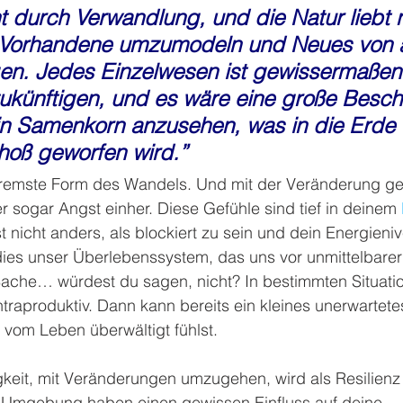
ht durch Verwandlung, und die Natur liebt n
s Vorhandene umzumodeln und Neues von ä
gen. Jedes Einzelwesen ist gewissermaßen
künftigen, und es wäre eine große Beschr
in Samenkorn anzusehen, was in die Erde 
hoß geworfen wird.” 
extremste Form des Wandels. Und mit der Veränderung g
r sogar Angst einher. Diese Gefühle sind tief in deinem 
t nicht anders, als blockiert zu sein und dein Energieniv
dies unser Überlebenssystem, das uns vor unmittelbarer
ache… würdest du sagen, nicht? In bestimmten Situation
raproduktiv. Dann kann bereits ein kleines unerwartete
 vom Leben überwältigt fühlst.
gkeit, mit Veränderungen umzugehen, wird als Resilienz
 Umgebung haben einen gewissen Einfluss auf deine 