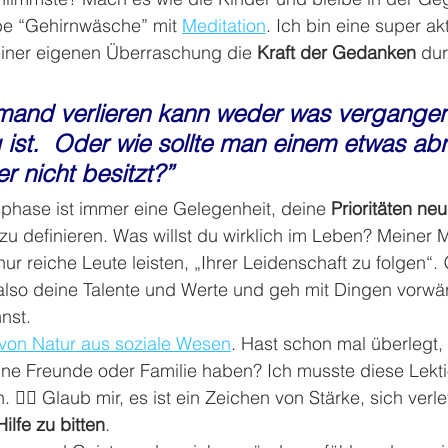
ibe “Gehirnwäsche” mit 
Meditation
. Ich bin eine super ak
iner eigenen Überraschung die 
Kraft der Gedanken
 du
and verlieren kann weder was vergangen
 ist.  Oder wie sollte man einem etwas a
r nicht besitzt?” 
hase ist immer eine Gelegenheit, deine 
Prioritäten ne
 zu definieren. Was willst du wirklich im Leben? Meiner
ur reiche Leute leisten, „Ihrer Leidenschaft zu folgen“. 
also deine Talente und Werte und geh mit Dingen vorwär
nnst.
von Natur aus soziale Wesen
. Hast schon mal überlegt,
ne Freunde oder Familie haben? Ich musste diese Lekti
. 🤷‍♀️ Glaub mir, es ist ein Zeichen von Stärke, sich verle
ilfe zu bitten
.