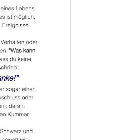
deines Lebens 
es ist möglich. 
 Ereignisse 
 Verhalten oder 
en: 
"Was kann 
ass du keine 
schrieb:
anke!”
r sogar einen 
bschluss oder 
nk daran, 
 den Kummer. 
r Schwarz und 
genwart wie 