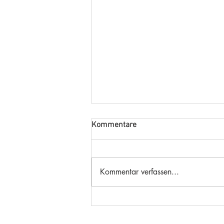
Kommentare
Kommentar verfassen...
🧪 Was ist Stress und was dabei
passiert im Gehirn?