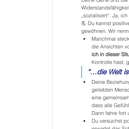
Widerstandsfähigkei
„sozialisiert“. Ja, i
💪 Du kannst positi
gewöhnen. Wir nenne
Manchmal stecks
die Ansichten v
ich in dieser Sit
Kontrolle hast, 
“…die Welt i
Deine Beziehung
geliebten Mensc
eine gemeinsame
dass alle Gefüh
Dann fahre fort 
Du versuchst po
erwartet das Sc