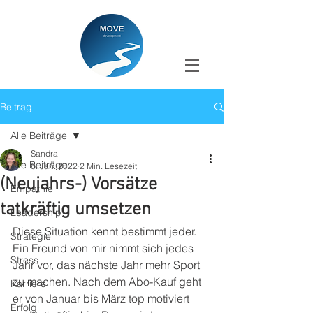
Beitrag
Alle Beiträge
Sandra
Alle Beiträge
6. Jan. 2022
2 Min. Lesezeit
(Neujahrs-) Vorsätze
Empathie
tatkräftig umsetzen
Leadership
Diese Situation kennt bestimmt jeder. 
Strategie
Ein Freund von mir nimmt sich jedes 
Stress
Jahr vor, das nächste Jahr mehr Sport 
zu machen. Nach dem Abo-Kauf geht 
Karriere
er von Januar bis März top motiviert 
Erfolg