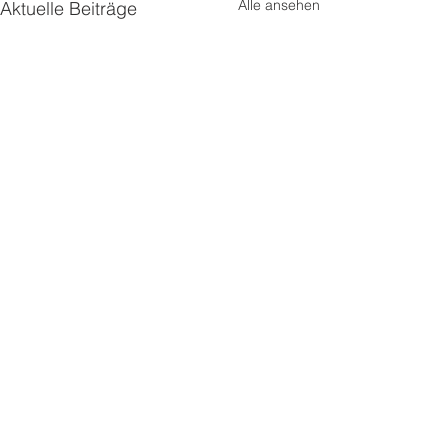
Alle ansehen
Aktuelle Beiträge
MOVE development
consulting. coaching. training by sandra
kolb
Newsletter