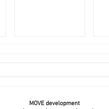
🎂 Geburtstage: Die jährliche
🧪 Di
Generalinventur der Seele
das?
MOVE development