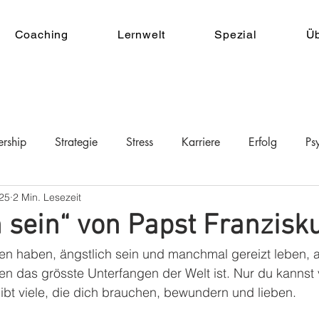
Coaching
Lernwelt
Spezial
Ü
ership
Strategie
Stress
Karriere
Erfolg
Ps
025
2 Min. Lesezeit
h sein“ von Papst Franzisk
 haben, ängstlich sein und manchmal gereizt leben, a
en das grösste Unterfangen der Welt ist. Nur du kannst 
 gibt viele, die dich brauchen, bewundern und lieben.