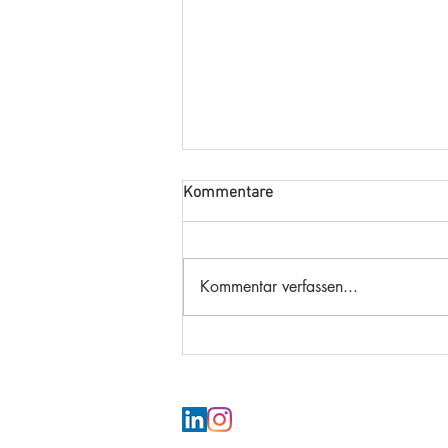
Kommentare
Kommentar verfassen...
Harte Währung
Unternehmenskultur: Warum
die Obstkorb-Illusion zur
Performance-Bremse wird