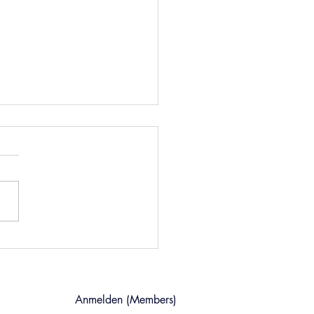
gitale Empathie; wie geht
Anmelden (Members)