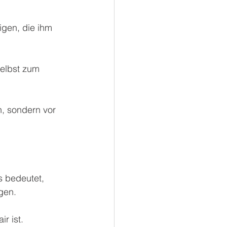
igen, die ihm 
selbst zum 
, sondern vor 
s bedeutet, 
gen.
r ist.