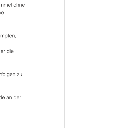
Himmel ohne 
ne 
ämpfen, 
er die 
rfolgen zu 
de an der 